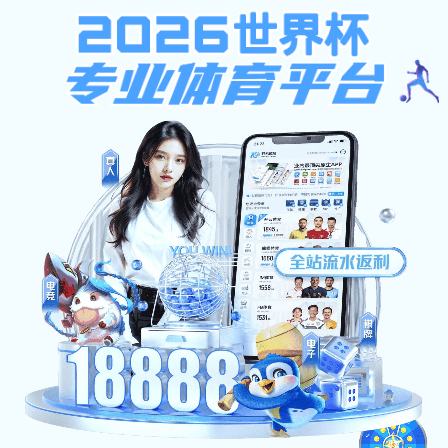
主页
>
关于我们
>
企业文化
企业文化